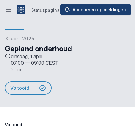
Abonneren op meldingen
Statuspagina
Hoofdmenu openen
Statuspagina
april 2025
Gepland onderhoud
dinsdag, 1 april
07:00
—
09:00 CEST
2 uur
Voltooid
Voltooid