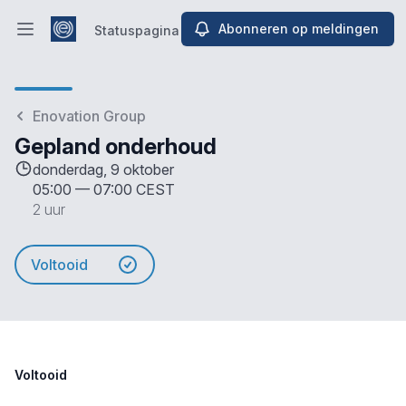
Abonneren op meldingen
Statuspagina
Hoofdmenu openen
Statuspagina
Enovation Group
Gepland onderhoud
donderdag, 9 oktober
05:00
—
07:00 CEST
2 uur
Voltooid
Voltooid