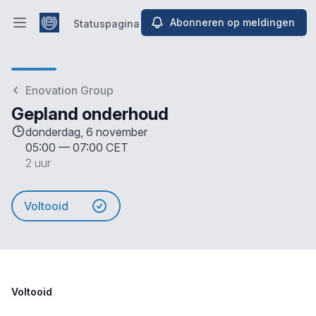
Abonneren op meldingen
Statuspagina
Hoofdmenu openen
Statuspagina
Enovation Group
Gepland onderhoud
donderdag, 6 november
05:00
—
07:00 CET
2 uur
Voltooid
Voltooid