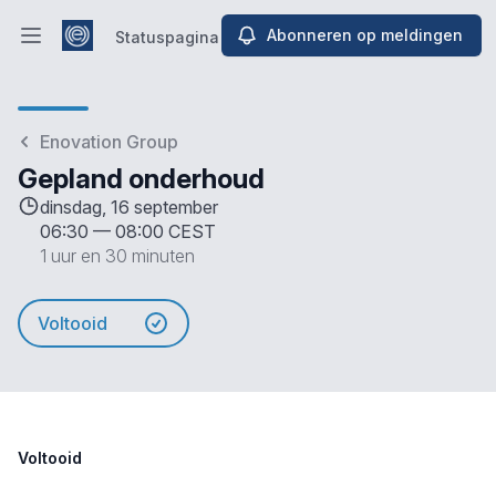
Abonneren op meldingen
Statuspagina
Hoofdmenu openen
Statuspagina
Enovation Group
Gepland onderhoud
dinsdag, 16 september
06:30
—
08:00 CEST
1 uur en 30 minuten
Voltooid
Voltooid