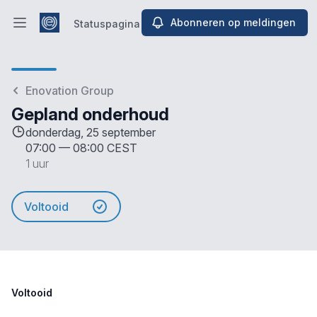
Abonneren op meldingen
Statuspagina
Hoofdmenu openen
Statuspagina
Enovation Group
Gepland onderhoud
donderdag, 25 september
07:00
—
08:00 CEST
1 uur
Voltooid
Voltooid