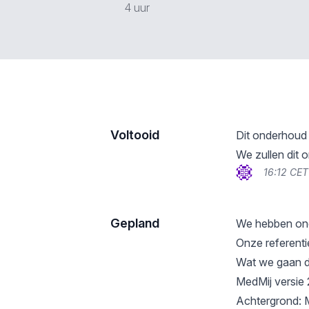
4 uur
Voltooid
Dit onderhoud 
We zullen dit
16:12 CET
Gepland
We hebben ond
Onze referent
Wat we gaan d
MedMij versie 
Achtergrond: M