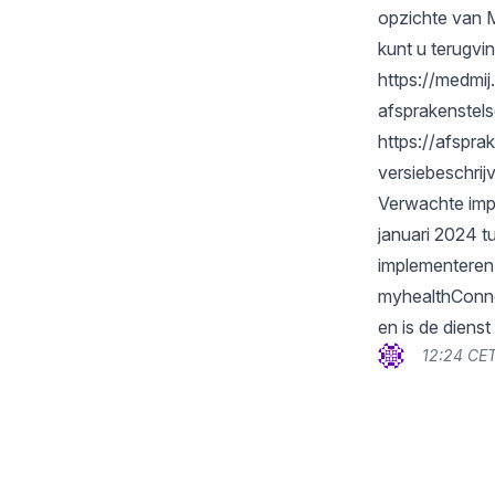
opzichte van M
kunt u terugvi
https://medmi
afsprakenstels
https://afspra
versiebeschrij
Verwachte impa
januari 2024 t
implementeren 
myhealthConne
en is de diens
12:24 CET