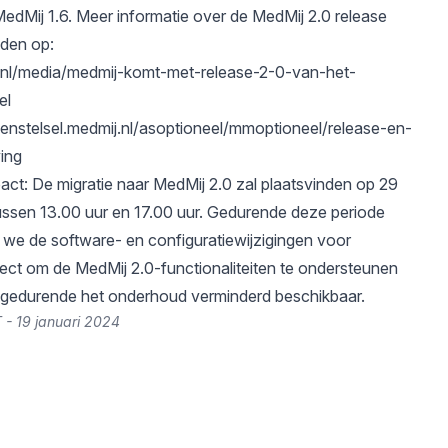
edMij 1.6. Meer informatie over de MedMij 2.0 release
nden op:
j.nl/media/medmij-komt-met-release-2-0-van-het-
el
kenstelsel.medmij.nl/asoptioneel/mmoptioneel/release-en-
ving
ct: De migratie naar MedMij 2.0 zal plaatsvinden op 29
ussen 13.00 uur en 17.00 uur. Gedurende deze periode
we de software- en configuratiewijzigingen voor
ct om de MedMij 2.0-functionaliteiten te ondersteunen
t gedurende het onderhoud verminderd beschikbaar.
 - 19 januari 2024