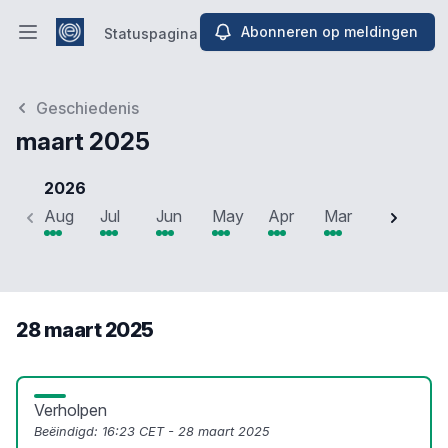
Abonneren op meldingen
Statuspagina
Hoofdmenu openen
Statuspagina
Geschiedenis
maart 2025
2026
Aug
Jul
Jun
May
Apr
Mar
Feb
J
28 maart 2025
Verholpen
Beëindigd:
16:23 CET - 28 maart 2025