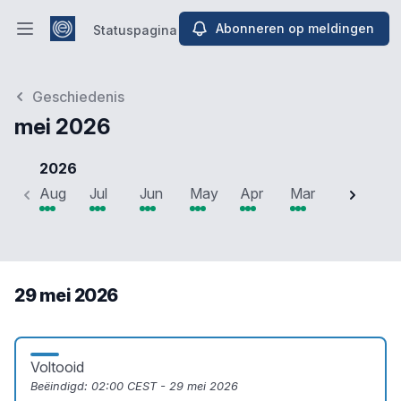
Abonneren op meldingen
Statuspagina
Hoofdmenu openen
Statuspagina
Geschiedenis
mei 2026
2026
Aug
Jul
Jun
May
Apr
Mar
Feb
J
29 mei 2026
Voltooid
Beëindigd:
02:00 CEST - 29 mei 2026